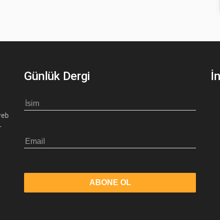
Günlük Dergi
İ
web
r
ABONE OL