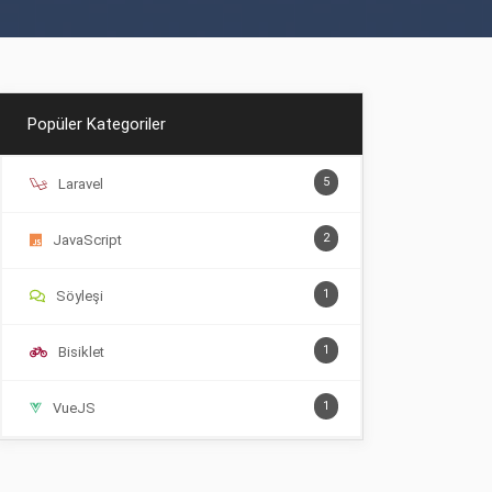
Popüler Kategoriler
5
Laravel
2
JavaScript
1
Söyleşi
1
Bisiklet
1
VueJS