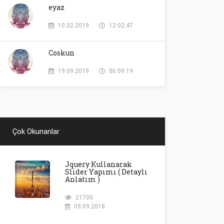
eyaz
10.02.2019
12:02:47
Coskun
19.09.2019
06:09:19
Çok Okunanlar
Jquery Kullanarak
Slider Yapımı ( Detaylı
Anlatım )
21700
09.09.2018