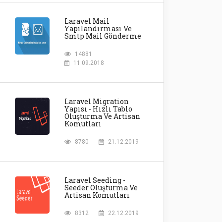
Laravel Mail
Yapılandırması Ve
Smtp Mail Gönderme
14881
11.09.2018
Laravel Migration
Yapısı - Hızlı Tablo
Oluşturma Ve Artisan
Komutları
8780
21.12.2019
Laravel Seeding -
Seeder Oluşturma Ve
Artisan Komutları
8312
22.12.2019