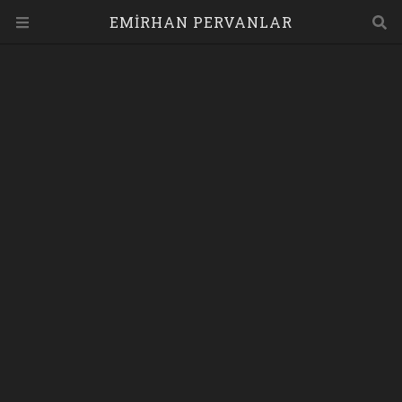
EMİRHAN PERVANLAR
VUEJS KULLANARAK SLIDER YAPIMI